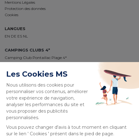
Mentions Légales
Protection des données
Cookies
LANGUES
EN
DE
ES
NL
CAMPINGS CLUBS 4*
Camping Club Pontaillac Plage 4*
Camping Club Médoc Plage 4*
Camping Club Le Vivier 4*
Camping Club Plage Sud 4*
Camping Club Navarrosse Plage 4*
Camping Club Les Tourterelles 4*
Camping Club La Côte des Roses 4*
PAIEMENT 100% SÉCURISÉ