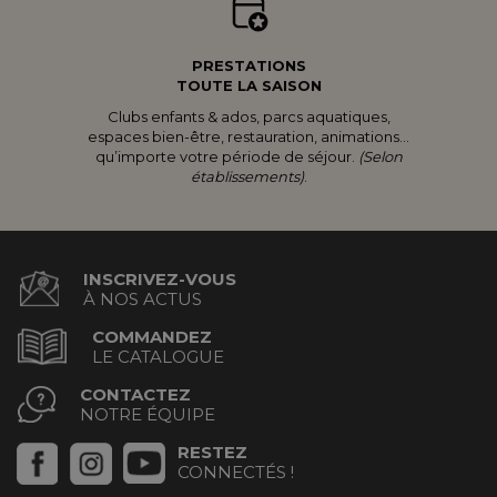
PRESTATIONS
TOUTE LA SAISON
Clubs enfants & ados, parcs aquatiques,
espaces bien-être, restauration, animations...
qu’importe votre période de séjour.
(Selon
établissements)
.
INSCRIVEZ-VOUS
À NOS ACTUS
COMMANDEZ
LE CATALOGUE
CONTACTEZ
NOTRE ÉQUIPE
RESTEZ
CONNECTÉS !