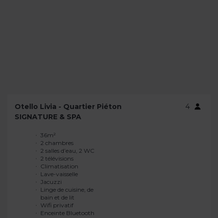
Otello Livia - Quartier Piéton
4
SIGNATURE & SPA
36m²
Cuisine d’été
2 chambres
Lit double 160 x 200
2 salles d’eau, 2 WC
cm
2 télévisions
Rangements multiples
Climatisation
Grande baie
Lave-vaisselle
coulissante
Jacuzzi
Isolation acoustique
Linge de cuisine, de
renforcée
bain et de lit
Grande terrasse de
Wifi privatif
45m²
Enceinte Bluetooth