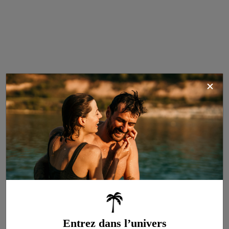
Cottage Dune
4
CONFORT
24m²
Télévision
2 chambres
Lave-vaisselle
1 salle d’eau
Accès Wifi
Entrez dans l’univers