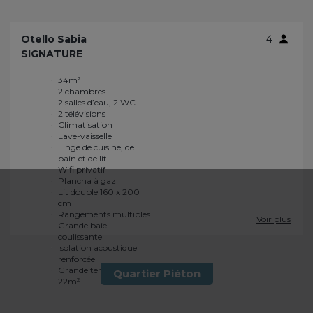
Otello Sabia
4
SIGNATURE
34m²
Lit double 160 x 200
2 chambres
cm
2 salles d’eau, 2 WC
Rangements multiples
2 télévisions
Grande baie
Climatisation
coulissante
Lave-vaisselle
Isolation acoustique
Linge de cuisine, de
renforcée
bain et de lit
Grande terrasse de
Wifi privatif
22m²
Plancha à gaz
Voir plus
Quartier Piéton