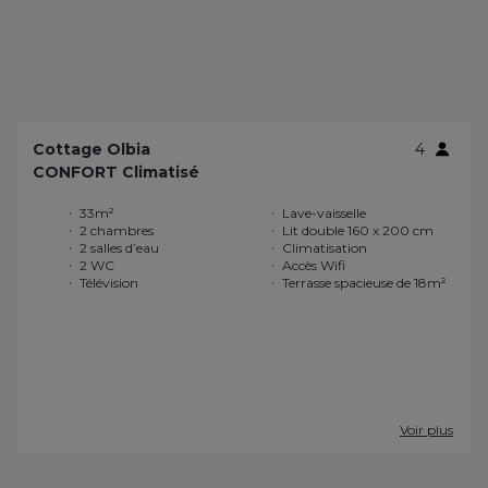
Cottage Olbia
4
CONFORT Climatisé
33m²
Lave-vaisselle
2 chambres
Lit double 160 x 200 cm
2 salles d’eau
Climatisation
2 WC
Accès Wifi
Télévision
Terrasse spacieuse de 18m²
Voir plus