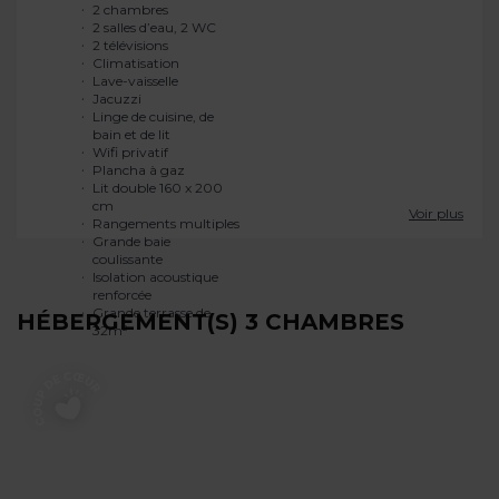
2 chambres
Lit double 160 x 200
2 salles d’eau, 2 WC
cm
2 télévisions
Rangements multiples
Climatisation
Grande baie
Lave-vaisselle
coulissante
Jacuzzi
Isolation acoustique
Linge de cuisine, de
renforcée
bain et de lit
Grande terrasse de
Wifi privatif
32m²
Voir plus
HÉBERGEMENT(S) 3 CHAMBRES