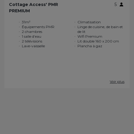
Cottage Access' PMR
5
PREMIUM
31m²
Climatisation
Équipements PMR
Linge de cuisine, de bain et
2 chambres
de lit
1 salle d’eau
Wifi Premium
2 télévisions
Lit double 160 x 200 cm
Lave-vaisselle
Plancha à gaz
Voir plus