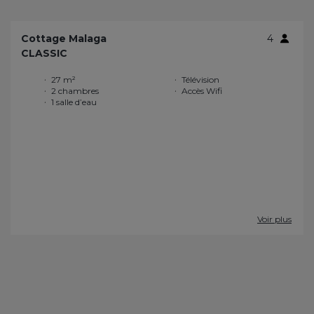
Cottage Malaga
4
CLASSIC
27 m²
Télévision
2 chambres
Accès Wifi
1 salle d’eau
Voir plus