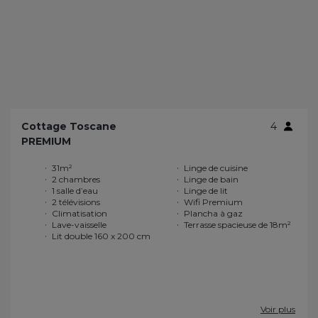
Cottage Toscane
4
PREMIUM
31m²
Linge de cuisine
2 chambres
Linge de bain
1 salle d’eau
Linge de lit
2 télévisions
Wifi Premium
Climatisation
Plancha à gaz
Lave-vaisselle
Terrasse spacieuse de 18m²
Lit double 160 x 200 cm
Voir plus