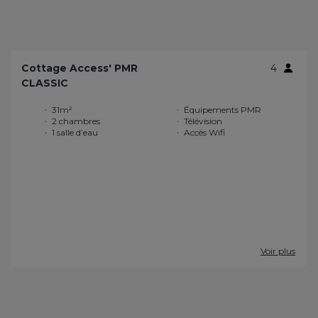
Cottage Access' PMR
4
CLASSIC
31m²
Équipements PMR
2 chambres
Télévision
1 salle d’eau
Accès Wifi
Voir plus