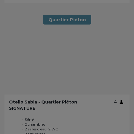
Quartier Piéton
Otello Sabia - Quartier Piéton
4
SIGNATURE
36m²
Lit double 160 x 200
2 chambres
cm
2 salles d’eau, 2 WC
Rangements multiples
2 télévisions
Grande baie