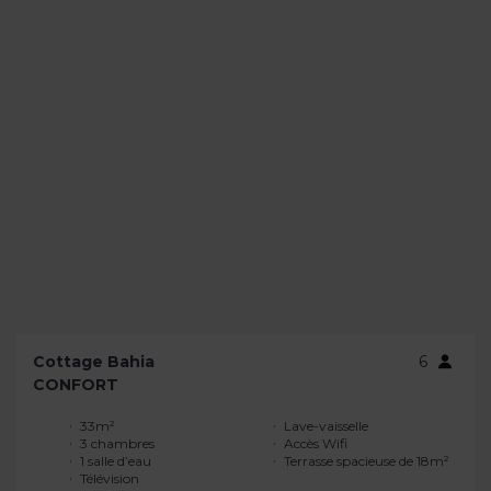
Cottage Bahia
6
CONFORT
33m²
Lave-vaisselle
3 chambres
Accès Wifi
1 salle d’eau
Terrasse spacieuse de 18m²
Télévision