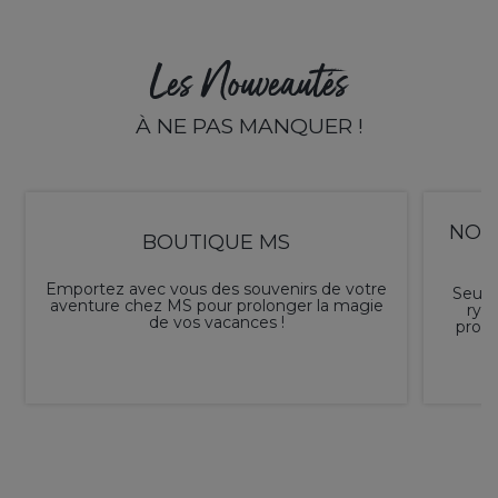
Les Nouveautés
À NE PAS MANQUER !
NOUV
BOUTIQUE MS
Emportez avec vous des souvenirs de votre
Seul o
aventure chez MS pour prolonger la magie
ryt
de vos vacances !
profi