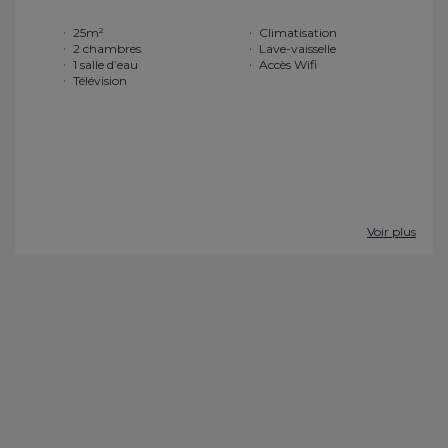
25m²
Climatisation
2 chambres
Lave-vaisselle
1 salle d’eau
Accès Wifi
Télévision
Voir plus