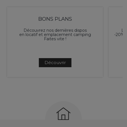
BONS PLANS
Découvrez nos dernières dispos
L'é
en locatif et emplacement camping
-20% p
Faites vite !
Découvrir