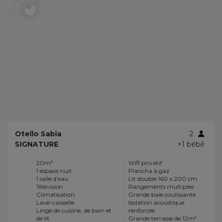
Otello Sabia
2
SIGNATURE
+1 bébé
20m²
Wifi privatif
1 espace nuit
Plancha à gaz
1 salle d’eau
Lit double 160 x 200 cm
Télévision
Rangements multiples
Climatisation
Grande baie coulissante
Lave-vaisselle
Isolation acoustique
Linge de cuisine, de bain et
renforcée
de lit
Grande terrasse de 12m²