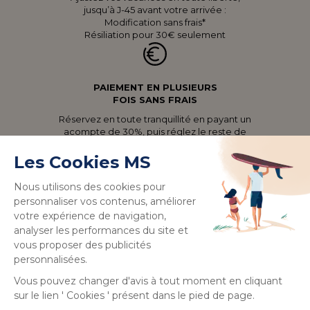
jusqu’à J-45 avant votre arrivée :
Modification sans frais*
Résiliation pour 30€ seulement
PAIEMENT EN PLUSIEURS
FOIS SANS FRAIS
Réservez en toute tranquillité en payant un
acompte de 30%, puis réglez le reste de
votre séjour à votre rythme, sans frais, jusqu’à
J-30 avant votre arrivée.
+22 000 VACANCIERS NOUS
RECOMMANDENT
Un véritable gage de confiance : des milliers
de vacanciers satisfaits qui témoignent de la
qualité et de l’expérience MS Vacances.