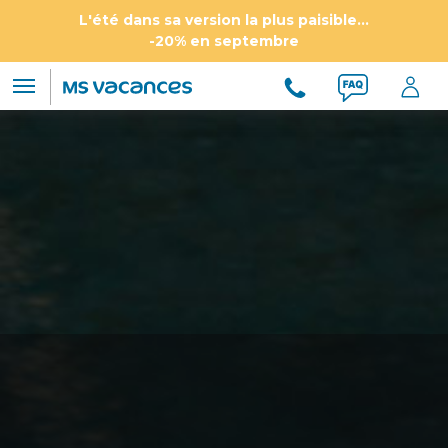
L'été dans sa version la plus paisible...
-20% en septembre