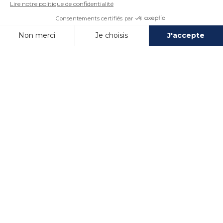
PRESTATIONS
TOUTE LA SAISON
Clubs enfants & ados, parcs aquatiques,
espaces bien-être, restauration, animations...
qu’importe votre période de séjour.
(Selon
établissements)
.
INSCRIVEZ-VOUS
À NOS ACTUS
COMMANDEZ
LE CATALOGUE
CONTACTEZ
NOTRE ÉQUIPE
RESTEZ
CONNECTÉS !