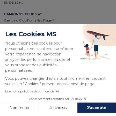
EN
DE
ES
NL
CAMPINGS CLUBS 4*
Camping Club Pontaillac Plage 4*
Camping Club Médoc Plage 4*
Camping Club Le Vivier 4*
Camping Club Plage Sud 4*
Camping Club Navarrosse Plage 4*
Camping Club Les Tourterelles 4*
Camping Club La Côte des Roses 4*
PAIEMENT 100% SÉCURISÉ