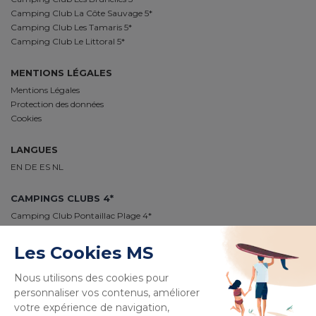
Camping Club La Côte Sauvage 5*
Camping Club Les Tamaris 5*
Camping Club Le Littoral 5*
MENTIONS LÉGALES
Mentions Légales
Protection des données
Cookies
LANGUES
EN
DE
ES
NL
CAMPINGS CLUBS 4*
Camping Club Pontaillac Plage 4*
Camping Club Médoc Plage 4*
Camping Club Le Vivier 4*
Camping Club Plage Sud 4*
Camping Club Navarrosse Plage 4*
Camping Club Les Tourterelles 4*
Camping Club La Côte des Roses 4*