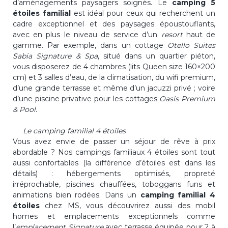
d’aménagements paysagers soignés. Le
camping 5
étoiles familial
est idéal pour ceux qui recherchent un
cadre exceptionnel et des paysages époustouflants,
avec en plus le niveau de service d’un
resort
haut de
gamme. Par exemple, dans un cottage
Otello Suites
Sabia Signature & Spa
, situé dans un quartier piéton,
vous disposerez de 4 chambres (lits Queen size 160×200
cm) et 3 salles d’eau, de la climatisation, du wifi premium,
d’une grande terrasse et même d’un jacuzzi privé ; voire
d’une piscine privative pour les cottages
Oasis Premium
& Pool
.
Le camping familial 4 étoiles
Vous avez envie de passer un séjour de rêve à prix
abordable ? Nos campings familiaux 4 étoiles sont tout
aussi confortables (la différence d’étoiles est dans les
détails) : hébergements optimisés, propreté
irréprochable, piscines chauffées, toboggans funs et
animations bien rodées. Dans un
camping familial 4
étoiles
chez MS, vous découvrirez aussi des mobil
homes et emplacements exceptionnels comme
l’
emplacement Signature
avec terrasse équipée pour 2 à