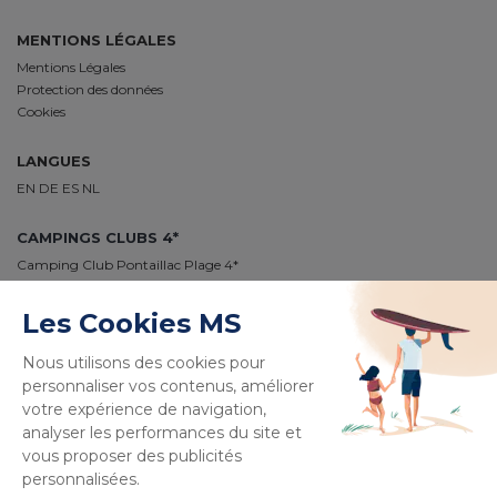
MENTIONS LÉGALES
Mentions Légales
Protection des données
Cookies
LANGUES
EN
DE
ES
NL
CAMPINGS CLUBS 4*
Camping Club Pontaillac Plage 4*
Camping Club Médoc Plage 4*
Camping Club Le Vivier 4*
Camping Club Plage Sud 4*
Camping Club Navarrosse Plage 4*
Camping Club Les Tourterelles 4*
Camping Club La Côte des Roses 4*
PAIEMENT 100% SÉCURISÉ