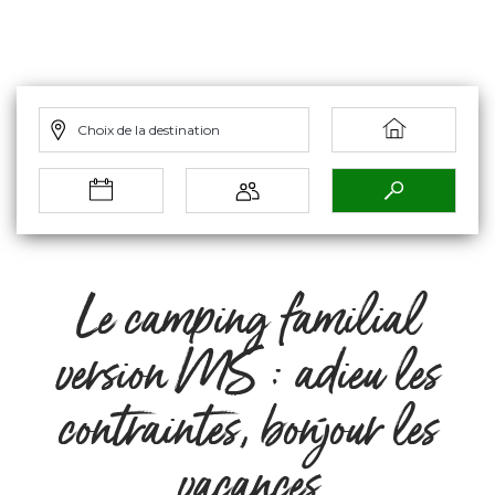
Choix de la destination
Le camping familial
version MS : adieu les
contraintes, bonjour les
vacances