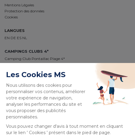
Mentions Légales
Protection des données
Cookies
LANGUES
EN
DE
ES
NL
CAMPINGS CLUBS 4*
Camping Club Pontaillac Plage 4*
Camping Club Médoc Plage 4*
Camping Club Le Vivier 4*
Camping Club Plage Sud 4*
Camping Club Navarrosse Plage 4*
Camping Club Les Tourterelles 4*
Camping Club La Côte des Roses 4*
PAIEMENT 100% SÉCURISÉ