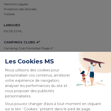
Mentions Légales
Protection des données
Cookies
LANGUES
EN
DE
ES
NL
CAMPINGS CLUBS 4*
Camping Club Pontaillac Plage 4*
Camping Club Médoc Plage 4*
Camping Club Le Vivier 4*
Camping Club Plage Sud 4*
Camping Club Navarrosse Plage 4*
Camping Club Les Tourterelles 4*
Camping Club La Côte des Roses 4*
PAIEMENT 100% SÉCURISÉ