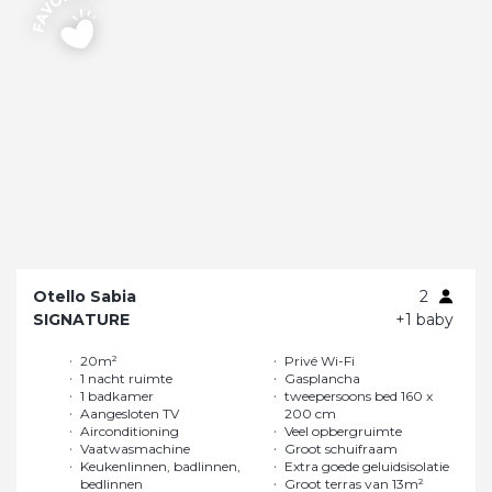
Otello Sabia
2
SIGNATURE
+1 baby
20m²
Privé Wi-Fi
1 nacht ruimte
Gasplancha
1 badkamer
tweepersoons bed 160 x
Aangesloten TV
200 cm
Airconditioning
Veel opbergruimte
Vaatwasmachine
Groot schuifraam
Keukenlinnen, badlinnen,
Extra goede geluidsisolatie
bedlinnen
Groot terras van 13m²