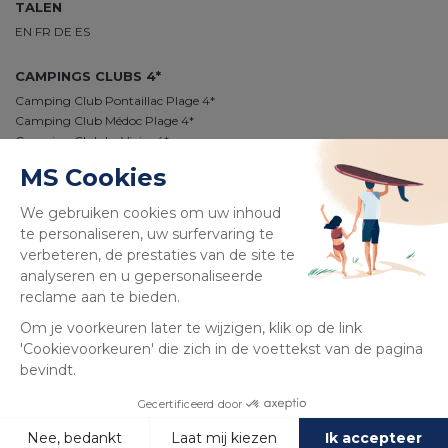
TALEN
EN
FR
DE
ES
CAMPINGS CLUBS 4*
Camping Club Pontaillac Plage 4*
Camping Club Médoc Plage 4*
Camping Club Le Vivier 4*
Camping Club Plage Sud 4*
Camping Club Navarrosse 4*
Camping Club Les Tourterelles 4*
Camping Club La Côte des Roses 4*
100% BEVEILIGDE BETALING