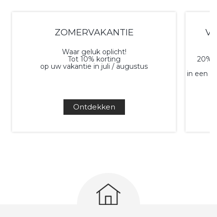
ZOMERVAKANTIE
VE
Waar geluk oplicht!
Tot 10% korting
20% k
op uw vakantie in juli / augustus
in een a
Ontdekken