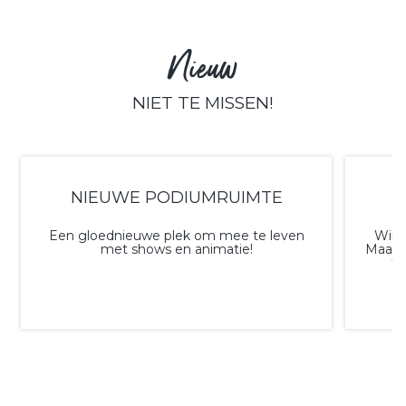
Nieuw
NIET TE MISSEN!
NIEUWE PODIUMRUIMTE
Een gloednieuwe plek om mee te leven
Wil j
met shows en animatie!
Maak g
to