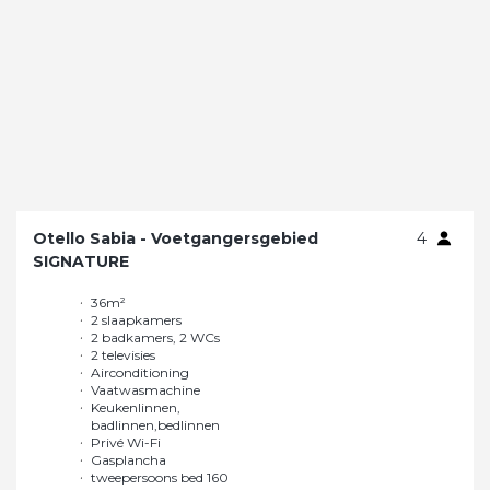
Otello Sabia - Voetgangersgebied
4
SIGNATURE
36m²
Gasplancha
2 slaapkamers
tweepersoons bed 160
2 badkamers, 2 WCs
x 200 cm
2 televisies
Veel opbergruimte
Airconditioning
Groot schuifraam
Vaatwasmachine
Extra goede
Keukenlinnen,
geluidsisolatie
badlinnen,bedlinnen
Groot terras van 26m²
Privé Wi-Fi