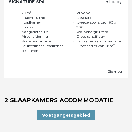
SIGNATURE SPA
+1 baby
20m²
Privé Wi-Fi
1 nacht ruimte
Gasplancha
1 badkamer
tweepersoons bed 160 x
Jacuzzi
200 cm
Aangesloten TV
Veel opbergruimte
Airconditioning
Groot schuifraam
Vaatwasmachine
Extra goede geluidsisolatie
Keukenlinnen, badlinnen,
Groot terras van 28m²
bedlinnen
Zie meer
2 SLAAPKAMERS ACCOMMODATIE
Voetgangersgebied