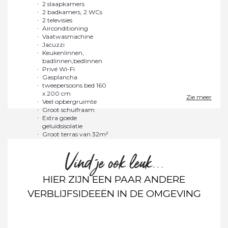
2 slaapkamers
Gasplancha
2 badkamers, 2 WCs
tweepersoons bed 160
2 televisies
x 200 cm
Airconditioning
Veel opbergruimte
Vaatwasmachine
Groot schuifraam
Jacuzzi
Extra goede
Keukenlinnen,
geluidsisolatie
badlinnen,bedlinnen
Groot terras van 32m²
Zie meer
Vind je ook leuk...
HIER ZIJN EEN PAAR ANDERE
VERBLIJFSIDEEËN IN DE OMGEVING