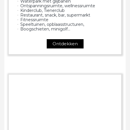
Waterpark met glijbanen
Ontspanningsruimte, wellnessruimte
Kinderclub, Tienerclub
Restaurant, snack, bar, supermarkt
Fitnessruimte
Speeltuinen, opblaasstructuren,
Boogschieten, minigolf…
Ontdekken