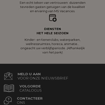
Een echt teken van vertrouwen: duizenden
tevreden gasten getuigen van de kwaliteit
en ervaring van MS Vacances.
DIENSTEN
HET HELE SEIZOEN
Kinder- en tienerclubs, waterparken,
wellnessruimtes, horeca, animatie…
ongeacht uw verblijfsperiode.
(Afhankelijk
van het park)
.
MELD U AAN
VOOR ONZE NIEUWSBRIEF
VOLGORDE
CATALOGUS
CONTACTEER
ONS