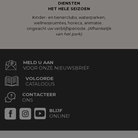
DIENSTEN
HET HELE SEIZOEN
Kinder- en tienerclubs, waterparken,
wellnessruimtes, horeca, animatie…
ongeacht uw verblijfsperiode.
(Afhankelijk
van het park)
.
MELD U AAN
VOOR ONZE NIEUWSBRIEF
VOLGORDE
CATALOGUS
CONTACTEER
ONS
BLIJF
ONLINE!