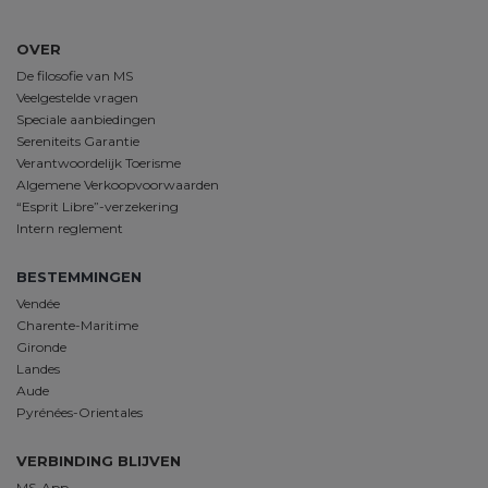
OVER
De filosofie van MS
Veelgestelde vragen
Speciale aanbiedingen
Sereniteits Garantie
Verantwoordelijk Toerisme
Algemene Verkoopvoorwaarden
“Esprit Libre”-verzekering
Intern reglement
BESTEMMINGEN
Vendée
Charente-Maritime
Gironde
Landes
Aude
Pyrénées-Orientales
VERBINDING BLIJVEN
MS-App