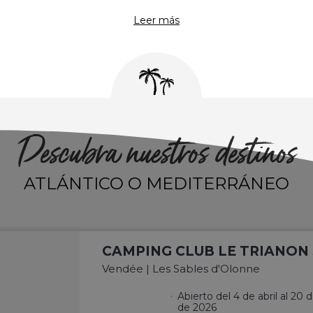
Leer más
Descubra nuestros destinos
ATLÁNTICO O MEDITERRÁNEO
CAMPING CLUB LE TRIANON 
Vendée | Les Sables d'Olonne
Abierto del 4 de abril al 20
de 2026