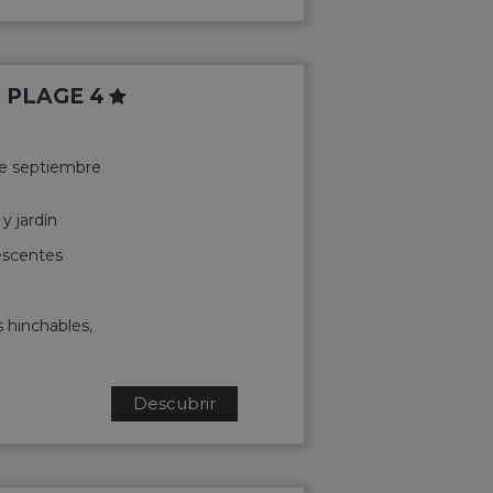
 PLAGE 4
 de septiembre
y jardín
lescentes
s hinchables,
Descubrir