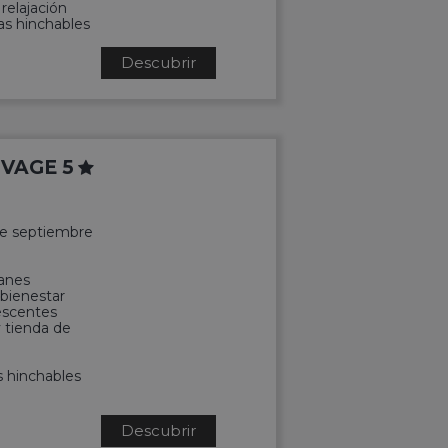
relajación
as hinchables
Descubrir
VAGE 5
 de septiembre
anes
 bienestar
lescentes
y tienda de
s hinchables
Descubrir