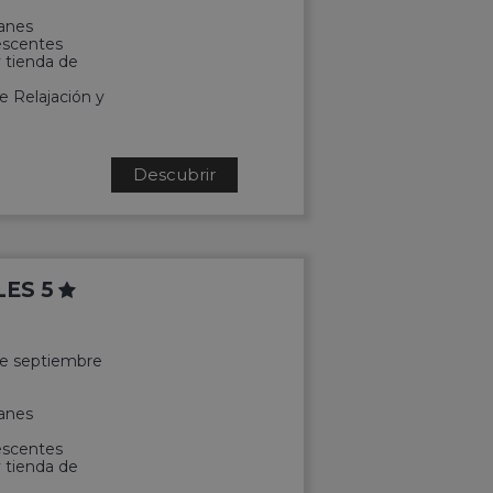
anes
lescentes
y tienda de
e Relajación y
Descubrir
ES 5
 de septiembre
anes
lescentes
y tienda de