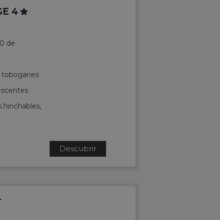
E 4
20 de
n toboganes
lescentes
s hinchables,
Descubrir