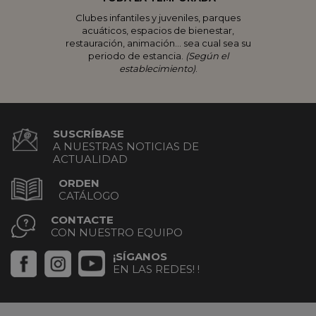
Clubes infantiles y juveniles, parques
acuáticos, espacios de bienestar,
restauración, animación… sea cual sea su
periodo de estancia.
(Según el
establecimiento)
.
SUSCRÍBASE
A NUESTRAS NOTICIAS DE
ACTUALIDAD
ORDEN
CATÁLOGO
CONTACTE
CON NUESTRO EQUIPO
¡SÍGANOS
EN LAS REDES! !