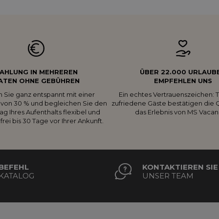
AHLUNG IN MEHREREN
ÜBER 22.000 URLAUB
ATEN OHNE GEBÜHREN
EMPFEHLEN UNS
 Sie ganz entspannt mit einer
Ein echtes Vertrauenszeichen:
von 30 % und begleichen Sie den
zufriedene Gäste bestätigen die Q
ag Ihres Aufenthalts flexibel und
das Erlebnis von MS Vacan
rei bis 30 Tage vor Ihrer Ankunft.
BEFEHL
KONTAKTIEREN SIE
KATALOG
UNSER TEAM