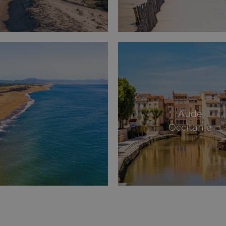
Aude
e
Occitanie