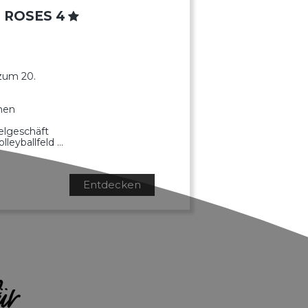
 ROSES 4
zum 20.
hen
elgeschäft
lleyballfeld …
Entdecken
ür