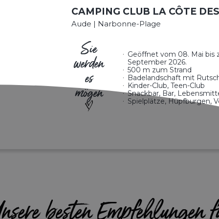
CAMPING CLUB LA CÔTE DES
Aude | Narbonne-Plage
Sie
Geöffnet vom 08. Mai bis 
werden
September 2026.
500 m zum Strand
es
Badelandschaft mit Rutsc
Kinder-Club, Teen-Club
mögen
Snackbar, Bar, Lebensmitt
Spielplätze, Hüpfburgen, Vo
nsere besten Empfehlungen f