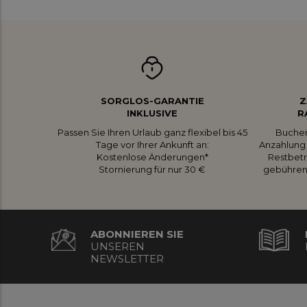
SORGLOS-GARANTIE
Z
INKLUSIVE
R
Passen Sie Ihren Urlaub ganz flexibel bis 45
Buchen
Tage vor Ihrer Ankunft an:
Anzahlung 
Kostenlose Änderungen*
Restbetr
Stornierung für nur 30 €
gebührenf
ABONNIEREN SIE
UNSEREN
NEWSLETTER