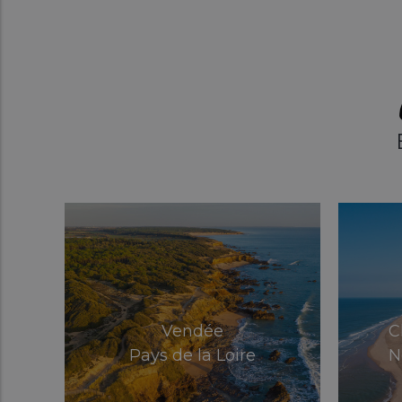
Vendée
C
Pays de la Loire
N