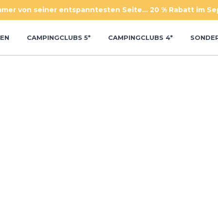
mer von seiner entspanntesten Seite... 20 % Rabatt im S
EN
CAMPINGCLUBS 5*
CAMPINGCLUBS 4*
SONDE