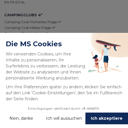
EN
FR
ES
NL
CAMPINGCLUBS 4*
Camping Club Pontaillac Plage 4*
Camping Club Médoc Plage 4*
Camping Club Le Vivier 4*
Camping Club Plage Sud 4*
Camping Club Navarrosse Plage 4*
Camping Club Les Tourterelles 4*
Camping Club La Côte des Roses 4*
100% SICHERE ZAHLUNG