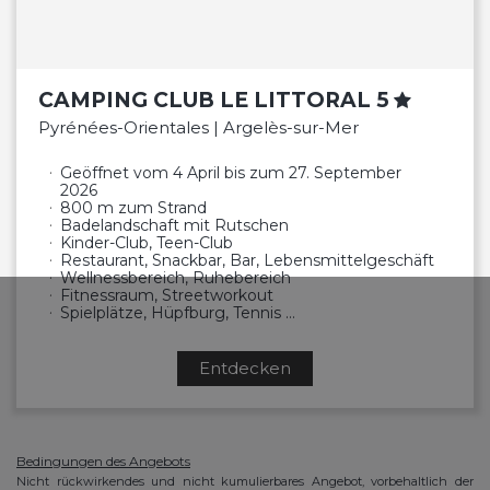
CAMPING CLUB LE LITTORAL 5
Pyrénées-Orientales | Argelès-sur-Mer
Geöffnet vom 4 April bis zum 27. September
2026
800 m zum Strand
Badelandschaft mit Rutschen
Kinder-Club, Teen-Club
Restaurant, Snackbar, Bar, Lebensmittelgeschäft
Wellnessbereich, Ruhebereich
Fitnessraum, Streetworkout
Spielplätze, Hüpfburg, Tennis …
Entdecken
Bedingungen des Angebots
Nicht rückwirkendes und nicht kumulierbares Angebot, vorbehaltlich der