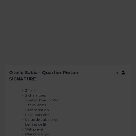
Otello Sabia - Quartier Piéton
4
SIGNATURE
34m²
Lit double 160 x 200
2 chambres
cm
2 salles d’eau, 2 WC
Rangements multiples
2 télévisions
Grande baie
Climatisation
coulissante
Lave-vaisselle
Isolation acoustique
Linge de cuisine, de
renforcée
bain et de lit
Grande terrasse de
Wifi privatif
22m²
Plancha à gaz