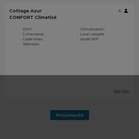
Cottage Azur
4
CONFORT Climatisé
23m²
Climatisation
2 chambres
Lave-vaisselle
1 salle d’eau
Accès Wifi
Télévision
Voir plus
Nouveauté