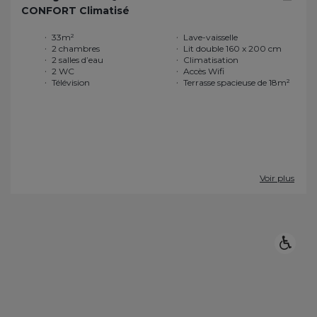
CONFORT Climatisé
33m²
Lave-vaisselle
2 chambres
Lit double 160 x 200 cm
2 salles d’eau
Climatisation
2 WC
Accès Wifi
Télévision
Terrasse spacieuse de 18m²
Voir plus