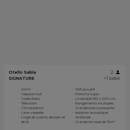
Otello Sabia
2
SIGNATURE
+1 bébé
20m²
Wifi privatif
1 espace nuit
Plancha à gaz
1 salle d’eau
Lit double 160 x 200 cm
Télévision
Rangements multiples
Climatisation
Grande baie coulissante
Lave-vaisselle
Isolation acoustique
Linge de cuisine, de bain et
renforcée
de lit
Grande terrasse de 13m²