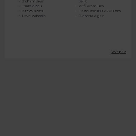
2 chambres
de lit
1 salle d’eau
Wifi Premium
2 télévisions
Lit double 160 x 200 cm
Lave-vaisselle
Plancha à gaz
Voir plus