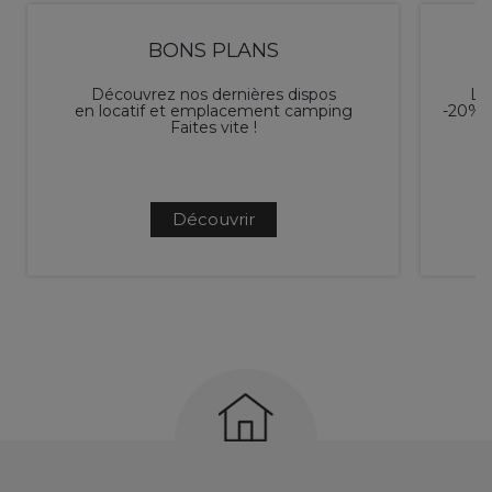
BONS PLANS
Découvrez nos dernières dispos
L'é
en locatif et emplacement camping
-20% p
Faites vite !
Découvrir