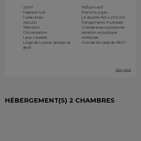
20m²
Wifi privatif
1 espace nuit
Plancha à gaz
1 salle d’eau
Lit double 160 x 200 cm
Jacuzzi
Rangements multiples
Télévision
Grande baie coulissante
Climatisation
Isolation acoustique
Lave-vaisselle
renforcée
Linge de cuisine, de bain et
Grande terrasse de 28m²
de lit
Voir plus
HÉBERGEMENT(S) 2 CHAMBRES