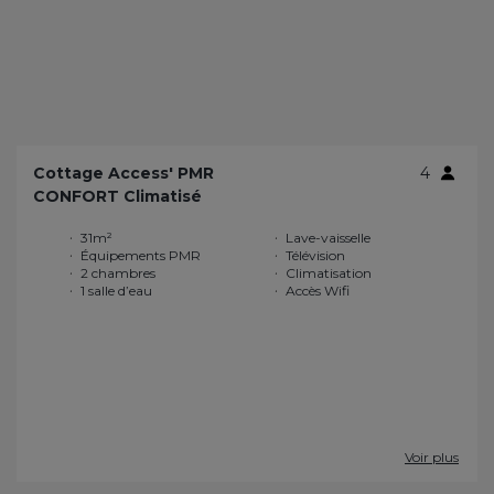
Cottage Access' PMR
4
CONFORT Climatisé
31m²
Lave-vaisselle
Équipements PMR
Télévision
2 chambres
Climatisation
1 salle d’eau
Accès Wifi
Voir plus