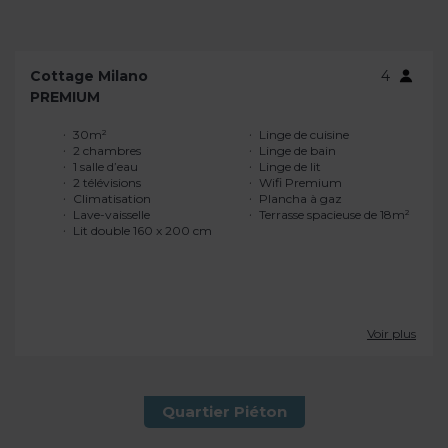
Cottage Milano
4
PREMIUM
30m²
Linge de cuisine
2 chambres
Linge de bain
1 salle d’eau
Linge de lit
2 télévisions
Wifi Premium
Climatisation
Plancha à gaz
Lave-vaisselle
Terrasse spacieuse de 18m²
Lit double 160 x 200 cm
Voir plus
Quartier Piéton