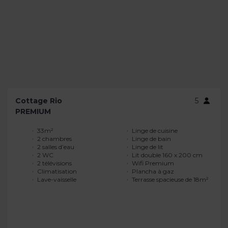
Cottage Rio
5
PREMIUM
33m²
Linge de cuisine
2 chambres
Linge de bain
2 salles d’eau
Linge de lit
2 WC
Lit double 160 x 200 cm
2 télévisions
Wifi Premium
Climatisation
Plancha à gaz
Lave-vaisselle
Terrasse spacieuse de 18m²