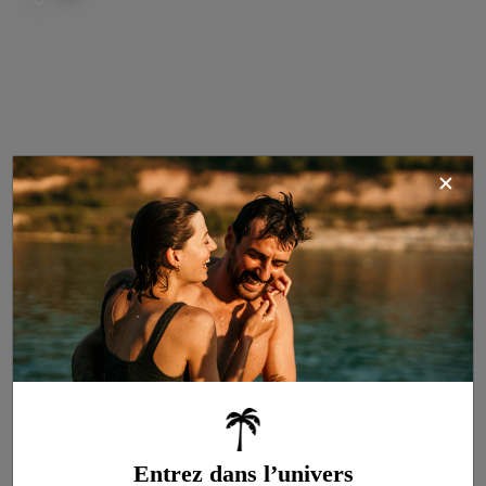
Cottage Bergame
4
CONFORT
25m²
Télévision
2 chambres
Lave-vaisselle
1 salle d’eau
Accès Wifi
Entrez dans l’univers