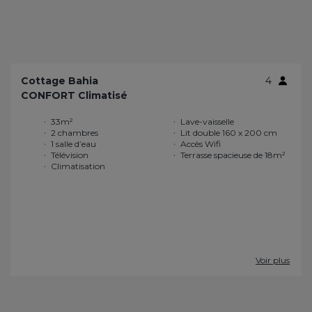
Cottage Bahia
4
CONFORT Climatisé
33m²
Lave-vaisselle
2 chambres
Lit double 160 x 200 cm
1 salle d’eau
Accès Wifi
Télévision
Terrasse spacieuse de 18m²
Climatisation
Voir plus