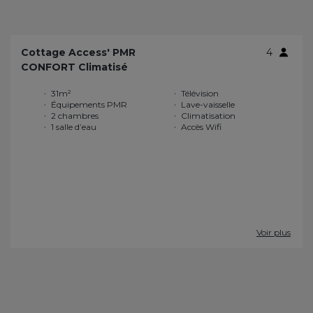
Cottage Access' PMR
4
CONFORT Climatisé
31m²
Télévision
Équipements PMR
Lave-vaisselle
2 chambres
Climatisation
1 salle d’eau
Accès Wifi
Voir plus