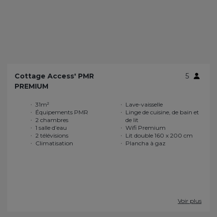
Cottage Access' PMR
5
PREMIUM
31m²
Lave-vaisselle
Équipements PMR
Linge de cuisine, de bain et
2 chambres
de lit
1 salle d’eau
Wifi Premium
2 télévisions
Lit double 160 x 200 cm
Climatisation
Plancha à gaz
Voir plus