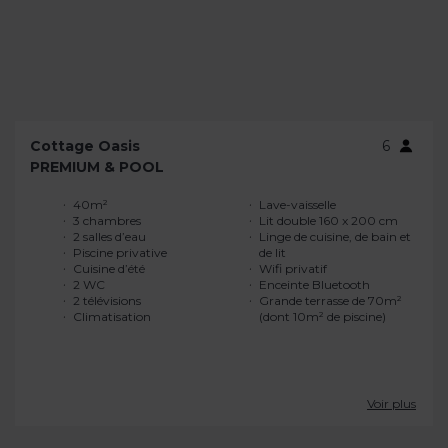
Cottage Oasis
6
PREMIUM & POOL
40m²
Lave-vaisselle
3 chambres
Lit double 160 x 200 cm
2 salles d’eau
Linge de cuisine, de bain et
Piscine privative
de lit
Cuisine d’été
Wifi privatif
2 WC
Enceinte Bluetooth
2 télévisions
Grande terrasse de 70m²
Climatisation
(dont 10m² de piscine)
Voir plus