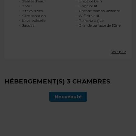
2 salles d’eau
Linge de bain
2 WC
Linge de lit
2 télévisions
Grande baie coulissante
Climatisation
Wifi privatif
Lave-vaisselle
Plancha à gaz
Jacuzzi
Grande terrasse de 32m²
Voir plus
HÉBERGEMENT(S) 3 CHAMBRES
Nouveauté