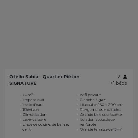
Otello Sabia - Quartier Piéton
2
SIGNATURE
+1 bébé
20m²
Wifi privatif
1 espace nuit
Plancha à gaz
1 salle d’eau
Lit double 160 x 200 cm
Télévision
Rangements multiples
Climatisation
Grande baie coulissante
Lave-vaisselle
Isolation acoustique
Linge de cuisine, de bain et
renforcée
de lit
Grande terrasse de 13m²