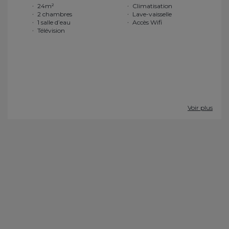
24m²
Climatisation
2 chambres
Lave-vaisselle
1 salle d’eau
Accès Wifi
Télévision
Voir plus