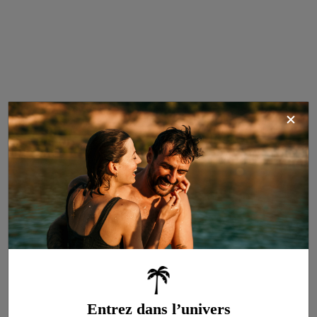
Cottage Olbia
4
CONFORT Climatisé
33m²
Lave-vaisselle
2 chambres
Lit double 160 x 200 cm
2 salles d’eau
Climatisation
2 WC
Accès Wifi
Télévision
Terrasse spacieuse de 18m²
Entrez dans l’univers