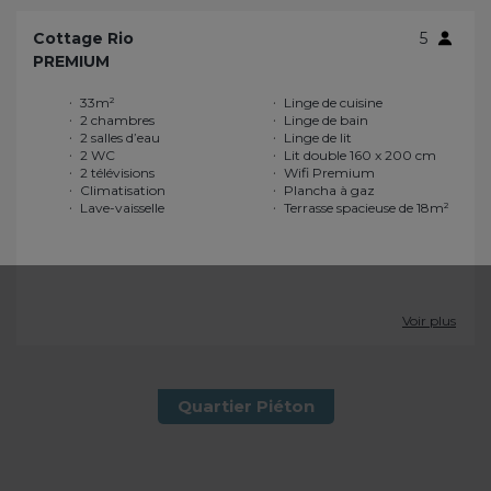
Cottage Rio
5
PREMIUM
33m²
Linge de cuisine
2 chambres
Linge de bain
2 salles d’eau
Linge de lit
2 WC
Lit double 160 x 200 cm
2 télévisions
Wifi Premium
Climatisation
Plancha à gaz
Lave-vaisselle
Terrasse spacieuse de 18m²
Voir plus
Quartier Piéton