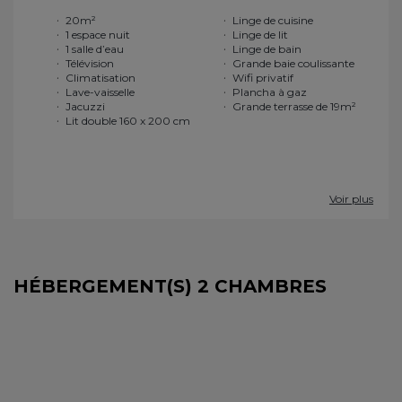
20m²
Linge de cuisine
1 espace nuit
Linge de lit
1 salle d’eau
Linge de bain
Télévision
Grande baie coulissante
Climatisation
Wifi privatif
Lave-vaisselle
Plancha à gaz
Jacuzzi
Grande terrasse de 19m²
Lit double 160 x 200 cm
Voir plus
HÉBERGEMENT(S) 2 CHAMBRES