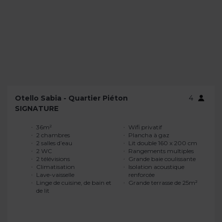
Otello Sabia - Quartier Piéton
4
SIGNATURE
36m²
Wifi privatif
2 chambres
Plancha à gaz
2 salles d’eau
Lit double 160 x 200 cm
2 WC
Rangements multiples
2 télévisions
Grande baie coulissante
Climatisation
Isolation acoustique
Lave-vaisselle
renforcée
Linge de cuisine, de bain et
Grande terrasse de 25m²
de lit