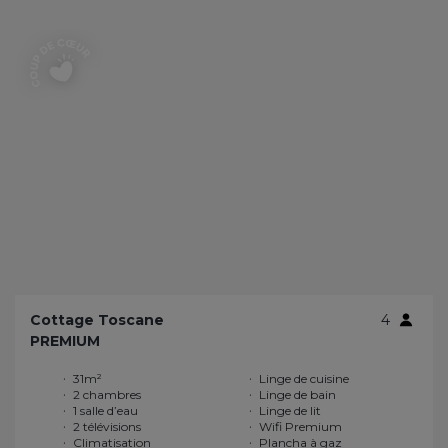
Cottage Toscane
4
PREMIUM
31m²
Linge de cuisine
2 chambres
Linge de bain
1 salle d’eau
Linge de lit
2 télévisions
Wifi Premium
Climatisation
Plancha à gaz