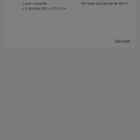
Lave-vaisselle
Terrasse spacieuse de 18m²
Lit double 160 x 200 cm
Voir plus