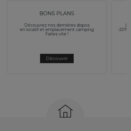
BONS PLANS
Découvrez nos dernières dispos
L'é
en locatif et emplacement camping
-20% p
Faites vite !
Découvrir