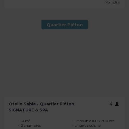
Voir plus
Quartier Piéton
Otello Sabia - Quartier Piéton
4
SIGNATURE & SPA
36m²
Lit double 160 x 200 cm
2 chambres
Linge de cuisine