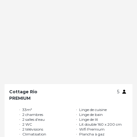
Cottage Rio
5
PREMIUM
33m²
Linge de cuisine
2 chambres
Linge de bain
2 salles d’eau
Linge de lit
2 WC
Lit double 160 x 200 cm
2 télévisions
Wifi Premium
Climatisation
Plancha à gaz