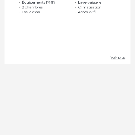
Équipements PMR
Lave-vaisselle
2 chambres
Climatisation
1 salle d’eau
Accès Wifi
Voir plus