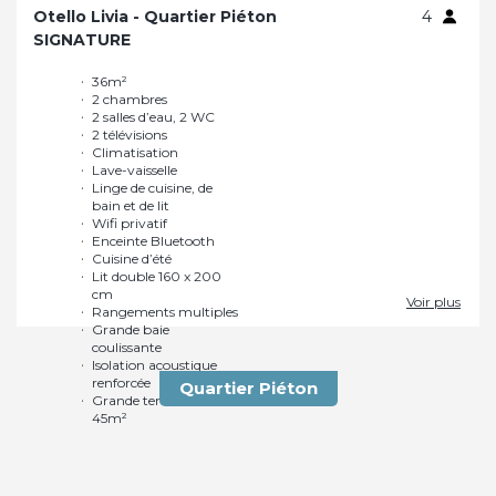
Otello Livia - Quartier Piéton
4
SIGNATURE
36m²
Cuisine d’été
2 chambres
Lit double 160 x 200
2 salles d’eau, 2 WC
cm
2 télévisions
Rangements multiples
Climatisation
Grande baie
Lave-vaisselle
coulissante
Linge de cuisine, de
Isolation acoustique
bain et de lit
renforcée
Wifi privatif
Grande terrasse de
Enceinte Bluetooth
45m²
Voir plus
Quartier Piéton