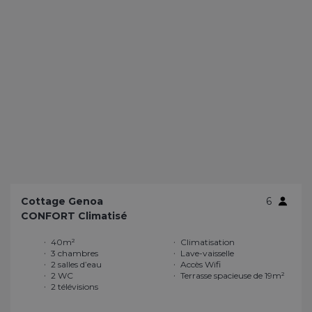
Cottage Genoa
6
CONFORT Climatisé
40m²
Climatisation
3 chambres
Lave-vaisselle
2 salles d’eau
Accès Wifi
2 WC
Terrasse spacieuse de 19m²
2 télévisions