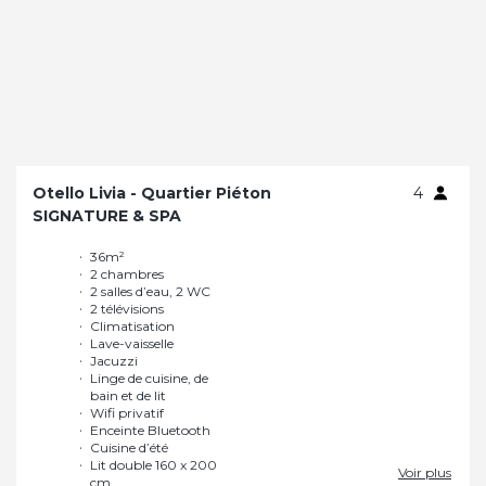
Otello Livia - Quartier Piéton
4
SIGNATURE & SPA
36m²
Cuisine d’été
2 chambres
Lit double 160 x 200
2 salles d’eau, 2 WC
cm
2 télévisions
Rangements multiples
Climatisation
Grande baie
Lave-vaisselle
coulissante
Jacuzzi
Isolation acoustique
Linge de cuisine, de
renforcée
bain et de lit
Grande terrasse de
Wifi privatif
45m²
Enceinte Bluetooth
Voir plus