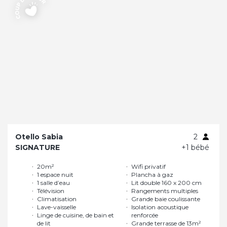
Otello Sabia
2
SIGNATURE
+1 bébé
20m²
Wifi privatif
1 espace nuit
Plancha à gaz
1 salle d’eau
Lit double 160 x 200 cm
Télévision
Rangements multiples
Climatisation
Grande baie coulissante
Lave-vaisselle
Isolation acoustique
Linge de cuisine, de bain et
renforcée
de lit
Grande terrasse de 13m²