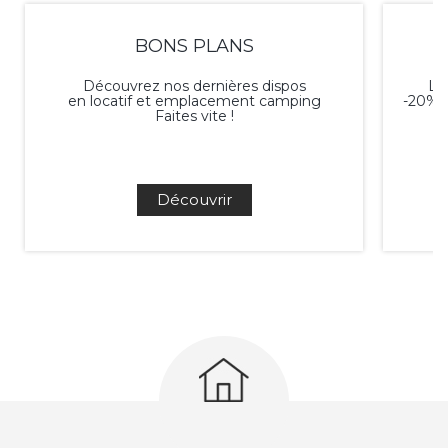
BONS PLANS
Découvrez nos dernières dispos
L'é
en locatif et emplacement camping
-20% p
Faites vite !
Découvrir