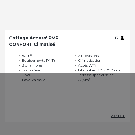
Cottage Access' PMR
6
CONFORT Climatisé
50m²
2 télévisions
Équipements PMR
Climatisation
3 chambres
Accès Wifi
1 salle d’eau
Lit double 160 x 200 cm
2 WC
Terrasse spacieuse de
Lave-vaisselle
22,5m²
Voir plus