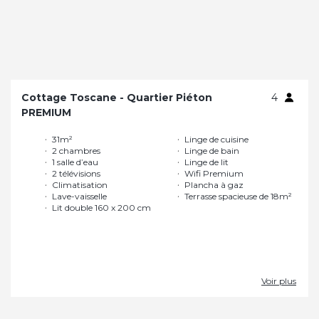
Cottage Toscane - Quartier Piéton
4
PREMIUM
31m²
Linge de cuisine
2 chambres
Linge de bain
1 salle d’eau
Linge de lit
2 télévisions
Wifi Premium
Climatisation
Plancha à gaz
Lave-vaisselle
Terrasse spacieuse de 18m²
Lit double 160 x 200 cm
Voir plus